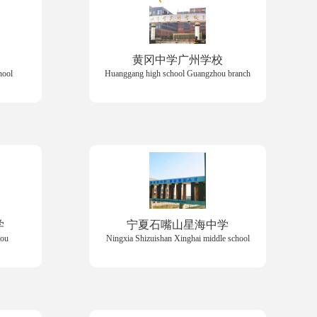
黄冈中学广州学校
hool
Huanggang high school Guangzhou branch
学
宁夏石嘴山星海中学
hou
Ningxia Shizuishan Xinghai middle school