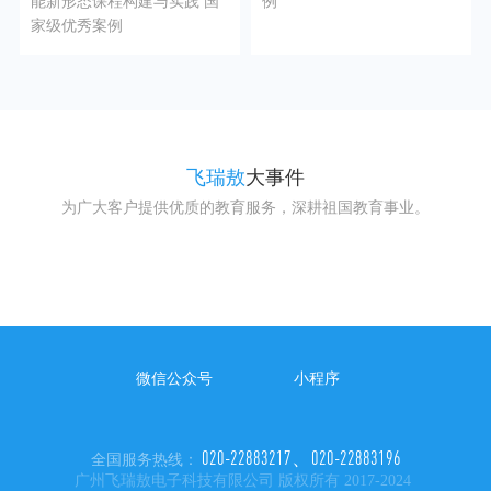
能新形态课程构建与实践 国
例
家级优秀案例
飞瑞敖
大事件
为广大客户提供优质的教育服务，深耕祖国教育事业。
总书记视察
2011年11月，胡锦涛前总书记视察飞瑞敖
微信公众号
小程序
020-22883217、020-22883196
全国服务热线：
广州飞瑞敖电子科技有限公司 版权所有 2017-2024