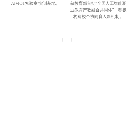
获教育部首批
“全国人工智能职
AI+IOT实验室/实训基地。
业教育产教融合共同体”，积极
构建校企协同育人新机制
。
4个全国第一
中国第一个光载无线交换（
ROF）技术的物联网行业应用
专利
获得“机器互联无线网络系统”发明专利
中国第一个光载无线交换（ROF）技术的物联网行业应用
专利
牵头单位：飞瑞敖；参与单位：普天新能源、北邮、深圳供电局等