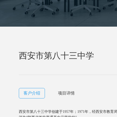
西安市第八十三中学
客户介绍
项目详情
⻄安市第⼋⼗三中学创建于1957年；1971年，经⻄安市教育