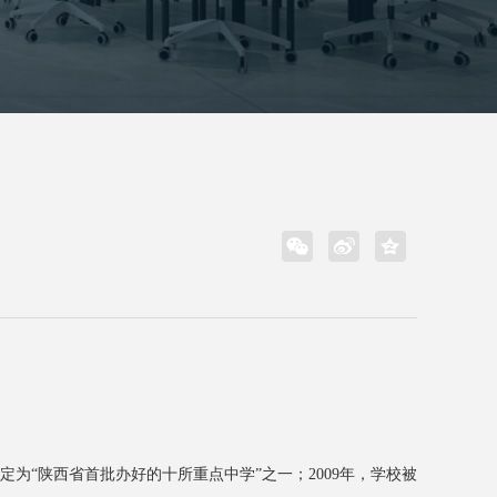
确定为“陕⻄省⾸批办好的⼗所重点中学”之⼀；2009年，学校被