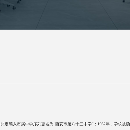
局决定编⼊市属中学序列更名为“⻄安市第⼋⼗三中学”；1982年，学校被