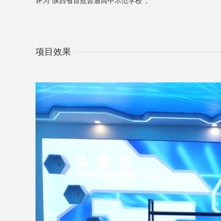
评为“陕⻄省⾸批普通⾼中示范学校”。
项目效果