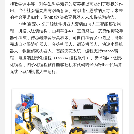
和教学课本等，对学生科学素养的培养和提高起到了积极的作
用。当今社会需要具有创新意识、有创造性思维的人才，未来
的社会更是如此，像
这类教育机器人未来将成为趋势。
AIbit
百变小飞
开源硬件机器人套装面向人工智能基础课
AIbit(
)
程，拼搭式组装结构，由树莓派
、直流⻢达、麦克纳姆轮等
4B
器件组成，传感器兼容乐高积木。可自由组合多种造型，能够
完成自动跟随机器⼈、分拣机器人、循迹机器人、快递小哥机
器人、救援侦察机器人、智能浇花系统，编程支持
编
Python
程、电脑端图形化编程（
编程软件）、安卓端
图形
Freeowl
APP
化编程，图形化编程软件能够把积木代码转译为
代码并
Python
无线下载到机器人中运行。